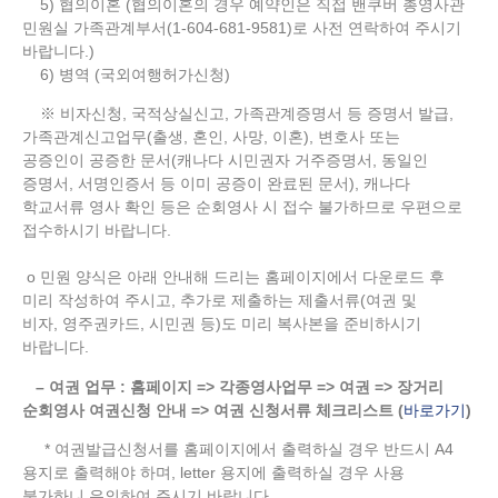
5) 협의이혼 (협의이혼의 경우 예약인은 직접 밴쿠버 총영사관
민원실 가족관계부서(1-604-681-9581)로 사전 연락하여 주시기
바랍니다.)
6) 병역 (국외여행허가신청)
※ 비자신청, 국적상실신고, 가족관계증명서 등 증명서 발급,
가족관계신고업무(출생, 혼인, 사망, 이혼), 변호사 또는
공증인이 공증한 문서(캐나다 시민권자 거주증명서, 동일인
증명서, 서명인증서 등 이미 공증이 완료된 문서), 캐나다
학교서류 영사 확인 등은 순회영사 시 접수 불가하므로 우편으로
접수하시기 바랍니다.
o 민원 양식은 아래 안내해 드리는 홈페이지에서 다운로드 후
미리 작성하여 주시고, 추가로 제출하는 제출서류(여권 및
비자, 영주권카드, 시민권 등)도 미리 복사본을 준비하시기
바랍니다.
– 여권 업무 : 홈페이지 => 각종영사업무 => 여권 => 장거리
순회영사 여권신청 안내 => 여권 신청서류 체크리스트 (
바로가기
)
* 여권발급신청서를 홈페이지에서 출력하실 경우 반드시 A4
용지로 출력해야 하며, letter 용지에 출력하실 경우 사용
불가하니 유의하여 주시기 바랍니다.